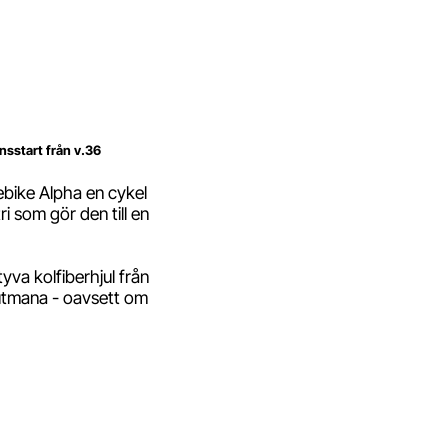
nsstart från v.36
ebike Alpha en cykel
 som gör den till en
va kolfiberhjul från
 utmana - oavsett om