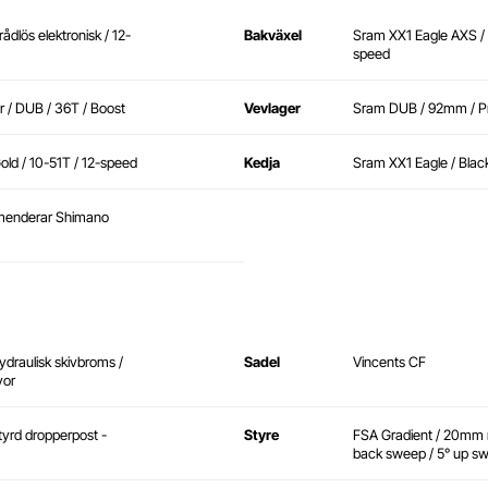
dlös elektronisk / 12-
Bakväxel
Sram XX1 Eagle AXS / T
speed
r / DUB / 36T / Boost
Vevlager
Sram DUB / 92mm / Pr
ld / 10-51T / 12-speed
Kedja
Sram XX1 Eagle / Blac
mmenderar Shimano
ydraulisk skivbroms /
Sadel
Vincents CF
vor
tyrd dropperpost -
Styre
FSA Gradient / 20mm r
back sweep / 5° up sw