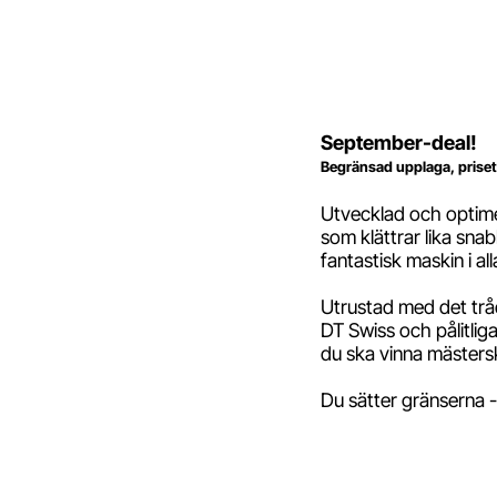
September-deal!
Begränsad upplaga, priset
Utvecklad och optime
som klättrar lika sna
fantastisk maskin i all
Utrustad med det tråd
DT Swiss och pålitli
du ska vinna mästerska
Du sätter gränserna -