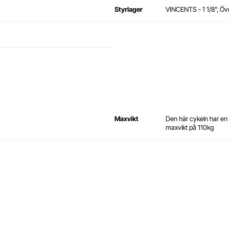
Styrlager
VINCENTS - 1 1/8", Övr
Maxvikt
Den här cykeln har e
maxvikt på 110kg