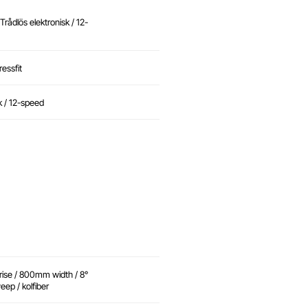
rådlös elektronisk / 12-
essfit
k / 12-speed
ise / 800mm width / 8°
eep / kolfiber