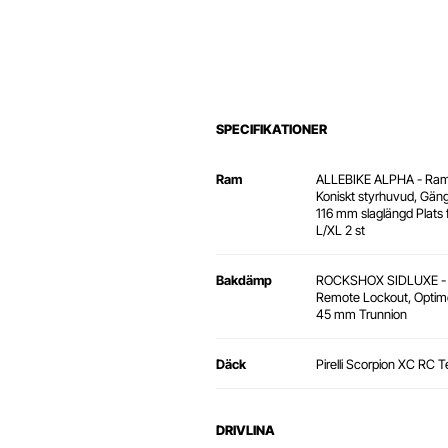
SPECIFIKATIONER
Ram
ALLEBIKE ALPHA - Ram oc
Koniskt styrhuvud, Gäng
116 mm slaglängd Plats fö
L/XL 2 st
Bakdämp
ROCKSHOX SIDLUXE - 1
Remote Lockout, Optime
45 mm Trunnion
Däck
Pirelli Scorpion XC RC T
DRIVLINA