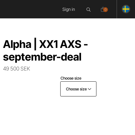
Sign in
0
Alpha | XX1 AXS -
september-deal
49 500 SEK
Choose size
Choose size