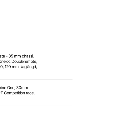
te - 35 mm chassi,
Oneloc Doubleremote,
110, 120 mm slaglängd,
pline One, 30mm
 DT Competition race,