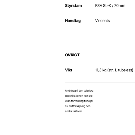
Styrstam
FSA SL-K / 70mm
Handtag
Vincents
ÖVRIGT
Vikt
11,3 kg (strl. L tubeless)
Ändringar i den tekniska
specifikationen kan ske
utan förvarning till följd
av slutförsäljning och
andra faktorer.