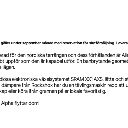
 gäller under september månad med reservation för slutförsäljning. Levera
rad för den nordiska terrängen och dess förhållanden är All
bbt uppför som den är kapabel utför. En banbrytande geometri
a lägen.
lösa elektroniska växelsystemet SRAM XX1 AXS, lätta och sty
ga dämpare från Rockshox har du en tävlingsmaskin redo att
p eller köra ifrån grannen på er lokala favoritstig.
 Alpha flyttar dom!