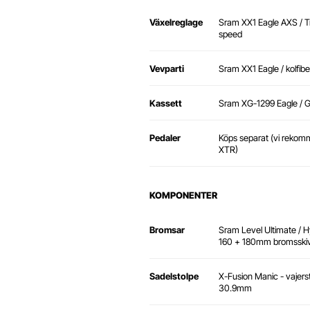
Växelreglage
Sram XX1 Eagle AXS / Trå
speed
Vevparti
Sram XX1 Eagle / kolfibe
Kassett
Sram XG-1299 Eagle / Go
Pedaler
Köps separat (vi reko
XTR)
KOMPONENTER
Bromsar
Sram Level Ultimate / H
160 + 180mm bromsski
Sadelstolpe
X-Fusion Manic - vajers
30.9mm