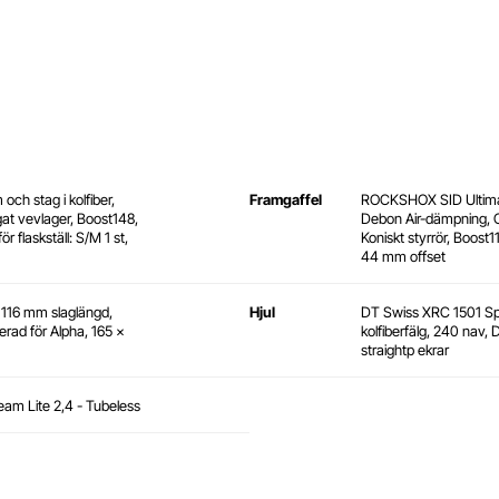
h stag i kolfiber,
Framgaffel
ROCKSHOX SID Ultima
at vevlager, Boost148,
Debon Air-dämpning, 
r flaskställ: S/M 1 st,
Koniskt styrrör, Boost
44 mm offset
16 mm slaglängd,
Hjul
DT Swiss XRC 1501 S
rad för Alpha, 165 x
kolfiberfälg, 240 nav,
straightp ekrar
eam Lite 2,4 - Tubeless