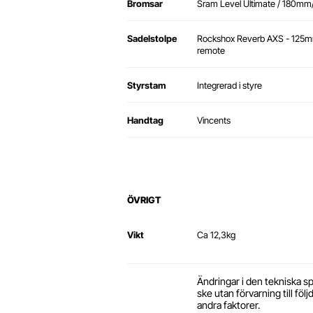
Bromsar
Sram Level Ultimate / 180m
Sadelstolpe
Rockshox Reverb AXS - 125mm
remote
Styrstam
Integrerad i styre
Handtag
Vincents
ÖVRIGT
Vikt
Ca 12,3kg
Ändringar i den tekniska s
ske utan förvarning till följ
andra faktorer.