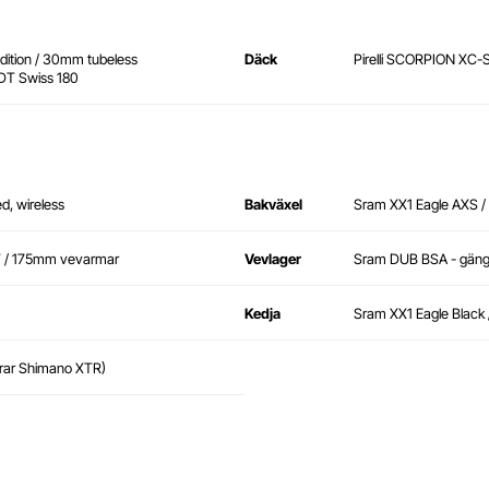
edition / 30mm tubeless
Däck
Pirelli SCORPION XC-S
 DT Swiss 180
d, wireless
Bakväxel
Sram XX1 Eagle AXS / 
T / 175mm vevarmar
Vevlager
Sram DUB BSA - gän
Kedja
Sram XX1 Eagle Black 
rar Shimano XTR)