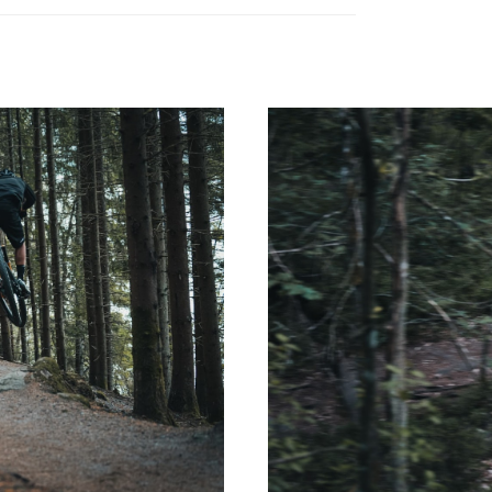
de
Trampeff