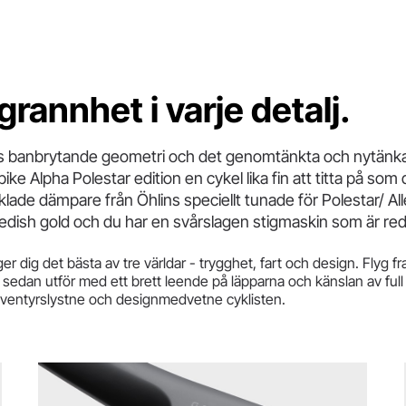
annhet i varje detalj.
ns banbrytande geometri och det genomtänkta och nytänk
ebike Alpha Polestar edition en cykel lika fin att titta på som 
cklade dämpare från Öhlins speciellt tunade för Polestar/ All
dish gold och du har en svårslagen stigmaskin som är redo 
ger dig det bästa av tre världar - trygghet, fart och design. Flyg
 sedan utför med ett brett leende på läpparna och känslan av full 
äventyrslystne och designmedvetne cyklisten.