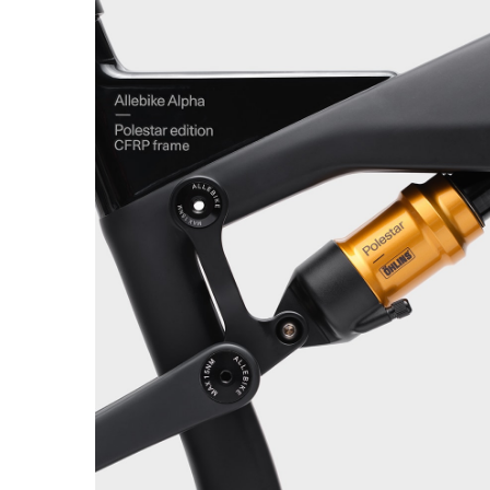
Specialtunade
dämpare från
Öhlins