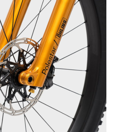
Vincents CF-
W Limited
edition