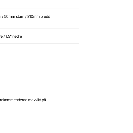
on / 50mm stam / 810mm bredd
e / 1,5" nedre
n rekommenderad maxvikt på