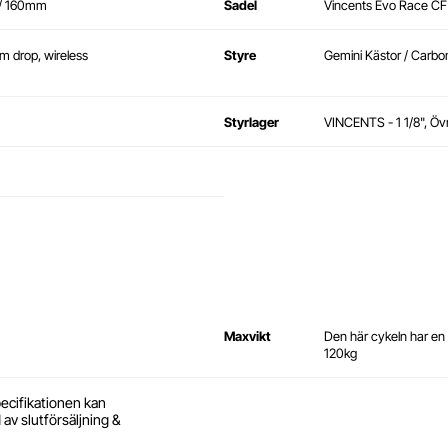
m/ 160mm
Sadel
Vincents Evo Race CF
 drop, wireless
Styre
Gemini Kästor / Carb
Styrlager
VINCENTS - 1 1/8", Övr
Maxvikt
Den här cykeln har e
120kg
pecifikationen kan
d av slutförsäljning &