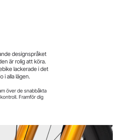
ande designspråket
den är rolig att köra.
ebike lackerade i det
i alla lägen.
 fram över de snabbåkta
kontroll. Framför dig