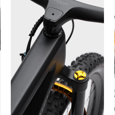
Gemini Kästor
integrerat
kolfiberstyre