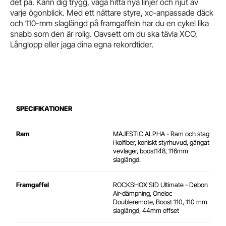
det på. Känn dig trygg, våga hitta nya linjer och njut av
varje ögonblick. Med ett nättare styre, xc-anpassade däck
och 110-mm slaglängd på framgaffeln har du en cykel lika
snabb som den är rolig. Oavsett om du ska tävla XCO,
Långlopp eller jaga dina egna rekordtider.
SPECIFIKATIONER
Ram
MAJESTIC ALPHA - Ram och stag
i kolfiber, koniskt styrhuvud, gängat
vevlager, boost148, 116mm
slaglängd.
Framgaffel
ROCKSHOX SID Ultimate - Debon
Air-dämpning, Oneloc
Doubleremote, Boost 110, 110 mm
slaglängd, 44mm offset