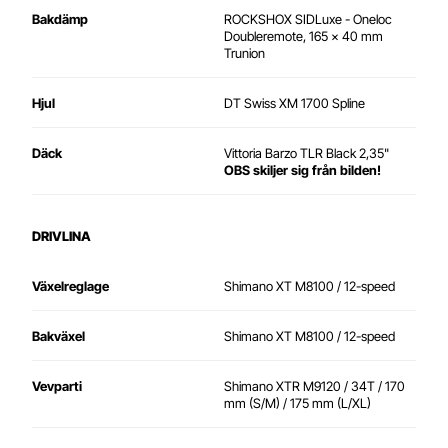
Bakdämp
ROCKSHOX SIDLuxe - Oneloc
Doubleremote, 165 x 40 mm
Trunion
Hjul
DT Swiss XM 1700 Spline
Däck
Vittoria Barzo TLR Black 2,35"
OBS skiljer sig från bilden!
DRIVLINA
Växelreglage
Shimano XT M8100 / 12-speed
Bakväxel
Shimano XT M8100 / 12-speed
Vevparti
Shimano XTR M9120 / 34T / 170
mm (S/M) / 175 mm (L/XL)