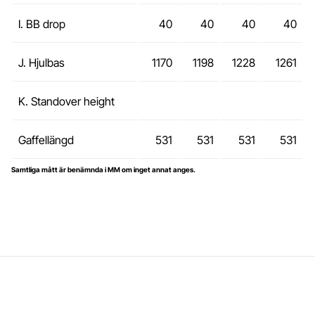
I. BB drop
40
40
40
40
J. Hjulbas
1170
1198
1228
1261
K. Standover height
Gaffellängd
531
531
531
531
Samtliga mått är benämnda i MM om inget annat anges.