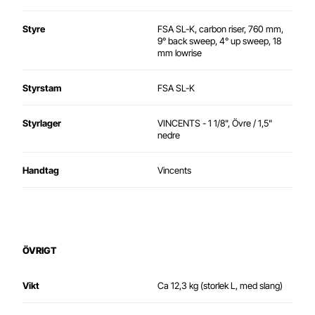
Styre
FSA SL-K, carbon riser, 760 mm,
9° back sweep, 4° up sweep, 18
mm lowrise
Styrstam
FSA SL-K
Styrlager
VINCENTS - 1 1/8", Övre / 1,5"
nedre
Handtag
Vincents
ÖVRIGT
Vikt
Ca 12,3 kg (storlek L, med slang)