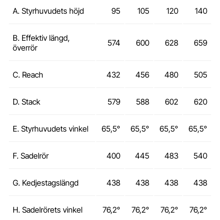
A. Styrhuvudets höjd
95
105
120
140
B. Effektiv längd,
574
600
628
659
överrör
C. Reach
432
456
480
505
D. Stack
579
588
602
620
E. Styrhuvudets vinkel
65,5°
65,5°
65,5°
65,5°
F. Sadelrör
400
445
483
540
G. Kedjestagslängd
438
438
438
438
H. Sadelrörets vinkel
76,2°
76,2°
76,2°
76,2°