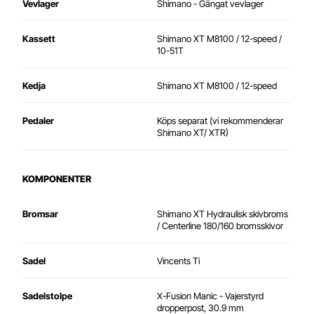
Vevlager
Shimano - Gängat vevlager
Kassett
Shimano XT M8100 / 12-speed /
10-51T
Kedja
Shimano XT M8100 / 12-speed
Pedaler
Köps separat (vi rekommenderar
Shimano XT/ XTR)
KOMPONENTER
Bromsar
Shimano XT Hydraulisk skivbroms
/ Centerline 180/160 bromsskivor
Sadel
Vincents Ti
Sadelstolpe
X-Fusion Manic - Vajerstyrd
dropperpost, 30.9 mm