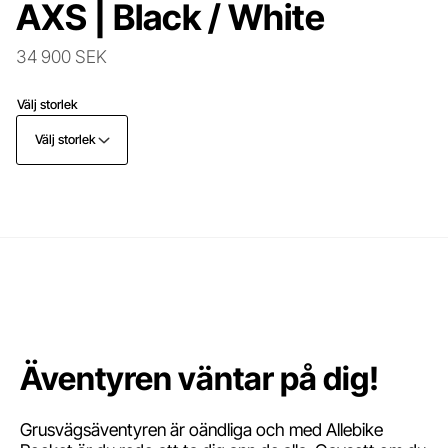
AXS | Black / White
34 900 SEK
Välj storlek
Välj storlek
Äventyren väntar på dig!
Grusvägsäventyren är oändliga och med Allebike