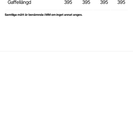
Gaffellängd
395
395
395
395
Samtliga mått är benämnda i MM om inget annat anges.