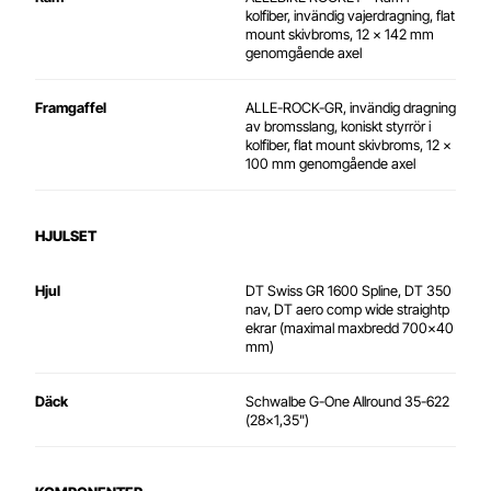
kolfiber, invändig vajerdragning, flat
mount skivbroms, 12 x 142 mm
genomgående axel
Framgaffel
ALLE-ROCK-GR, invändig dragning
av bromsslang, koniskt styrrör i
kolfiber, flat mount skivbroms, 12 x
100 mm genomgående axel
HJULSET
Hjul
DT Swiss GR 1600 Spline, DT 350
nav, DT aero comp wide straightp
ekrar (maximal maxbredd 700x40
mm)
Däck
Schwalbe G-One Allround 35-622
(28x1,35")