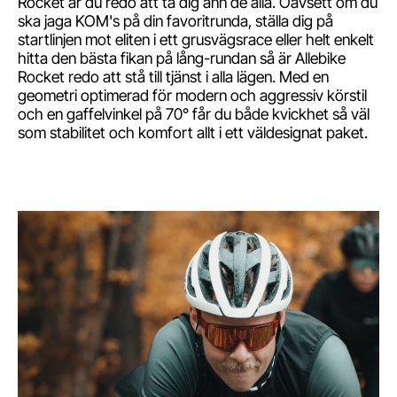
Rocket är du redo att ta dig ann de alla. Oavsett om du
ska jaga KOM's på din favoritrunda, ställa dig på
startlinjen mot eliten i ett grusvägsrace eller helt enkelt
hitta den bästa fikan på lång-rundan så är Allebike
Rocket redo att stå till tjänst i alla lägen. Med en
geometri optimerad för modern och aggressiv körstil
och en gaffelvinkel på 70° får du både kvickhet så väl
som stabilitet och komfort allt i ett väldesignat paket.
Snabbare,snyggare