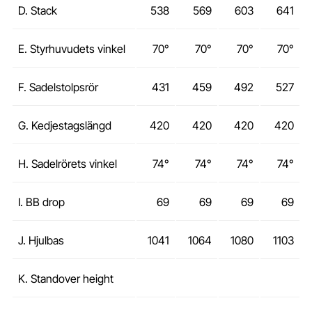
D. Stack
538
569
603
641
E. Styrhuvudets vinkel
70°
70°
70°
70°
F. Sadelstolpsrör
431
459
492
527
G. Kedjestagslängd
420
420
420
420
H. Sadelrörets vinkel
74°
74°
74°
74°
I. BB drop
69
69
69
69
J. Hjulbas
1041
1064
1080
1103
K. Standover height