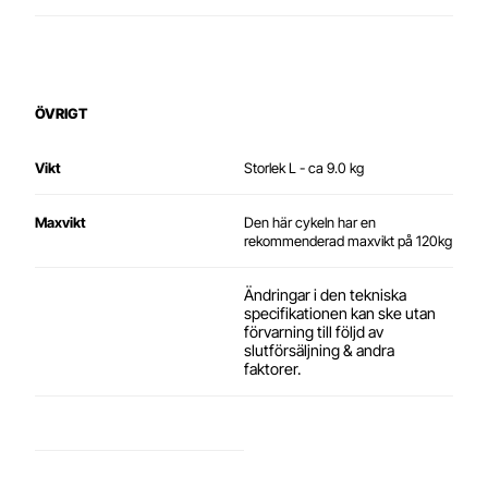
ÖVRIGT
Vikt
Storlek L - ca 9.0 kg
Maxvikt
Den här cykeln har en
rekommenderad maxvikt på 120kg
Ändringar i den tekniska
specifikationen kan ske utan
förvarning till följd av
slutförsäljning & andra
faktorer.