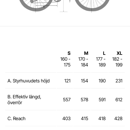
S
M
L
XL
160 -
170 -
177 -
182 -
175
184
189
199
A. Styrhuvudets höjd
121
154
190
231
B. Effektiv längd,
557
578
591
612
överrör
C. Reach
403
415
418
428