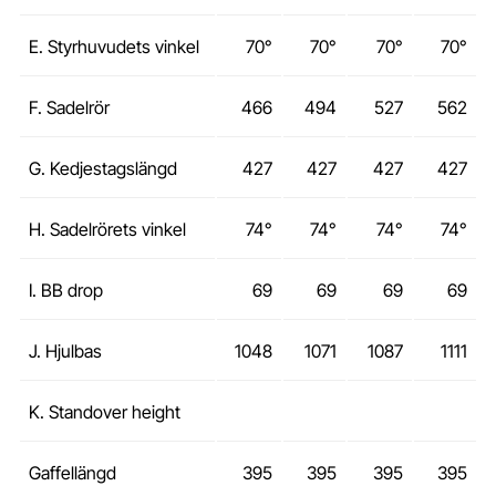
E. Styrhuvudets vinkel
70°
70°
70°
70°
F. Sadelrör
466
494
527
562
G. Kedjestagslängd
427
427
427
427
H. Sadelrörets vinkel
74°
74°
74°
74°
I. BB drop
69
69
69
69
J. Hjulbas
1048
1071
1087
1111
K. Standover height
Gaffellängd
395
395
395
395