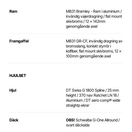
Ram
MB31 Bramley - Ram i aluminium /
invändig vajerdragning / flat mount
skivbroms / 12 x 142mm
genomgående axel
Framgaffel
MB31 GR-CF, invändig dragning av
bromsslang, koniskt styrrör i
kolfiber, flat mount skivbroms, 12 x
100mm genomgående axel
HJULSET
Hjul
DT Swiss G 1800 Spline / 25 mm
height / 370 nav Ratchet LN 18 /
Aluminium / DT aero comp® wide
straightp ekrar
Däck
OBS!
Schwalbe G-One Allround /
svart däcksida