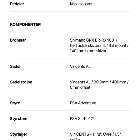
Pedaler
Köps separat
KOMPONENTER
Bromsar
Shimano GRX BR-RX400 /
hydraulisk skivbroms / flat mount /
140 mm bromsskivor
Sadel
Vincents AL
Sadelstolpe
Vincents AL / 30,9mm / 400mm /
0mm offset
Styre
FSA Adventure
Styrstam
FSA SL-K -12°
Styrlager
VINCENTS - 1 1/8", Övre / 1,5"
nedre