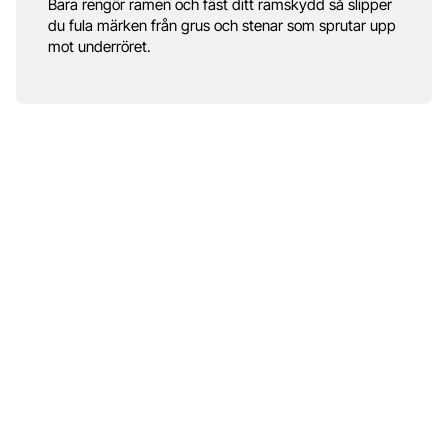
Bara rengör ramen och fäst ditt ramskydd så slipper
du fula märken från grus och stenar som sprutar upp
mot underröret.