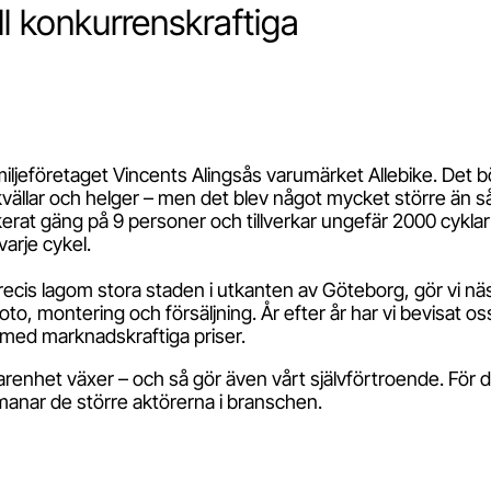
ll konkurrenskraftiga
iljeföretaget Vincents Alingsås varumärket Allebike. Det 
ällar och helger – men det blev något mycket större än så.
kerat gäng på 9 personer och tillverkar ungefär 2000 cyklar 
arje cykel.
ecis lagom stora staden i utkanten av Göteborg, gör vi näst
oto, montering och försäljning. År efter år har vi bevisat oss
 med marknadskraftiga priser.
renhet växer – och så gör även vårt självförtroende. För de
anar de större aktörerna i branschen.