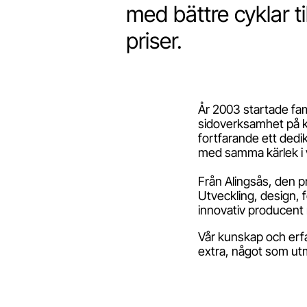
med bättre cyklar ti
priser.
År 2003 startade fam
sidoverksamhet på kv
fortfarande ett dedi
med samma kärlek i v
Från Alingsås, den pr
Utveckling, design, f
innovativ producent
Vår kunskap och erfa
extra, något som utm