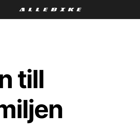
till
miljen