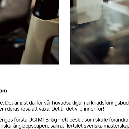
eam
race. Det är just därför vår huvudsakliga marknadsföringsbudge
 i deras resa att växa. Det är det vi brinner för!
riges första UCI MTB-lag – ett beslut som skulle förändra 
enska långloppscupen, säkrat flertalet svenska mästerska