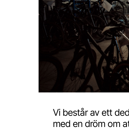
Vi består av ett ded
med en dröm om att 