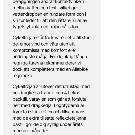
beläggningen ändrar kontaktvinkeln
mellan vatten och textil vilket ger
vattendroppen en rundare form och i
sin tur leder till att den lättare rullar av
tygets ytskikt och tröjan hålls torr.
Cykeltröjan står tack vare detta till stor
del emot vind och väta utan att
kompromissa med komfort eller
andningsförmåga. För de riktigt långa
regniga turerna rekommenderar vi
dock att komplettera med en Allebike
regnjacka.
Cykeltröjan är utöver det utrustad med
hel dragkedja framtill och 4 fickor
backtill, varav en som går att försluta
helt med dragkedja. Logotyperna är
tryckta i stark reflex och tillsammans
med de extra tillsatta reflexdetaljerna
baktill gör de dig synlig under årets
mörkare månader.