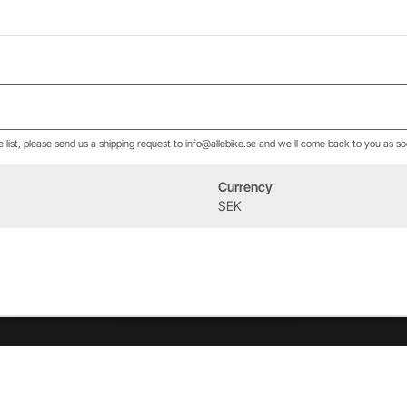
he list, please send us a shipping request to info@allebike.se and we'll come back to you as so
Currency
Event
About us
SEK
West Heath Cycling
Our history
2026
The Allebike Family