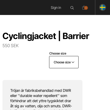
Sign in
0
Cyclingjacket | Barrier
550 SEK
Choose size
Choose size
Tröjan är fabriksbehandlad med DWR
eller ''durable water repellent'' som
förhindrar att det yttre tygskiktet drar
åt sig av vatten, olja och smuts. DWR-