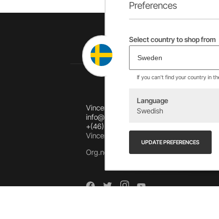
Preferences
Select country to shop from
If you can't find your country in t
Language
Vincents Alingsås AB
Swedish
info@allebike.se
+(46) 322 650 780
Vincents väg 444192 Alingsås, SWEDEN
UPDATE PREFERENCES
Org.no: 556218-8275