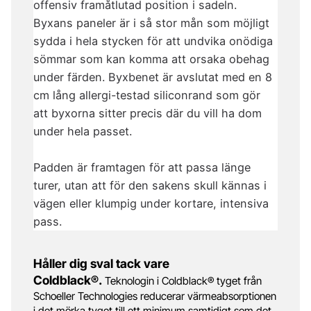
offensiv framåtlutad position i sadeln.
Byxans paneler är i så stor mån som möjligt
sydda i hela stycken för att undvika onödiga
sömmar som kan komma att orsaka obehag
under färden. Byxbenet är avslutat med en 8
cm lång allergi-testad siliconrand som gör
att byxorna sitter precis där du vill ha dom
under hela passet.
Padden är framtagen för att passa länge
turer, utan att för den sakens skull kännas i
vägen eller klumpig under kortare, intensiva
pass.
Håller dig sval tack vare
Coldblack®.
Teknologin i Coldblack® tyget från
Schoeller Technologies reducerar värmeabsorptionen
i det mörka tyget till ett minimum samtidigt som det