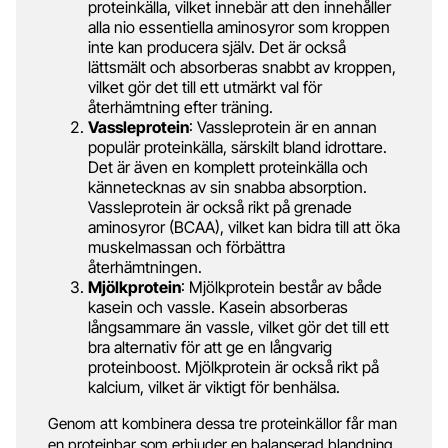
proteinkälla, vilket innebär att den innehåller
alla nio essentiella aminosyror som kroppen
inte kan producera själv. Det är också
lättsmält och absorberas snabbt av kroppen,
vilket gör det till ett utmärkt val för
återhämtning efter träning.
Vassleprotein
: Vassleprotein är en annan
populär proteinkälla, särskilt bland idrottare.
Det är även en komplett proteinkälla och
kännetecknas av sin snabba absorption.
Vassleprotein är också rikt på grenade
aminosyror (BCAA), vilket kan bidra till att öka
muskelmassan och förbättra
återhämtningen.
Mjölkprotein
: Mjölkprotein består av både
kasein och vassle. Kasein absorberas
långsammare än vassle, vilket gör det till ett
bra alternativ för att ge en långvarig
proteinboost. Mjölkprotein är också rikt på
kalcium, vilket är viktigt för benhälsa.
Genom att kombinera dessa tre proteinkällor får man
en proteinbar som erbjuder en balanserad blandning