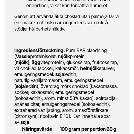
endorfiner, vilket kan förbättra humöret.
Genom att använda äkta choklad utan palmolja får vi
en smakrik och hälsosam ingrediens som också
stödjer hållbarhetsinitiativ.
Ingrediensförteckning:
Pure BAR blandning
(
Vassle
proteinisolat,
mjölk
protein
[
mjölk
],
ägg
viteprotein), glukossirap, fruktossirap,
vit choklad (socker, kakaosmör,
helmjölk
spulver,
emulgeringsmedel:
soja
lecitin,
naturlig vaniljaromarom, emulgeringsmedel
(
soja
lecitin), överdrag mörk choklad [kakaomassa,
socker, kakaosmör, emulgeringsmedel
(solroslecitin), arom, minst 58% kakao], solrosolja,
ananas bitar, emulgeringsmedel (solroslecitin),
extraherad vaniljstång, arom, smakförstärkare
(citronsyra), riboflavin E 101. Kan innehålla spår
av
soja
.
Näringsvärde
100 gram
per portion 60 g