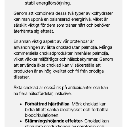
stabil energiförsörjning.
Genom att kombinera dessa två typer av kolhydrater
kan man uppnå en balanserad energinivå, vilket är
särskilt viktigt för dem som tränar hårt och behöver
återhämta sig efteråt.
En annan viktig aspekt av vår proteinbar är
användningen av äkta choklad utan palmolja. Många
kommersiella chokladprodukter innehåller palmolja,
vilket väcker miljöfrågor och hälsobekymmer. Genom
att använda äkta choklad kan vi säkerställa att
produkten är av hög kvalitet och fri från onödiga
tillsatser.
Äkta choklad är också rik på antioxidanter och kan
ha flera hälsofördelar, inklusive:
Förbättrad hjärthälsa
: Mörk choklad kan
bidra till att sänka blodtrycket och förbättra
blodcirkulationen.
Stämningshöjande effekter
: Choklad kan
stimulera produktionen av serotonin och