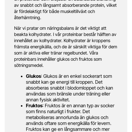
av snabbt och långsamt absorberande protein, vilket
är fördelaktigt för både muskeltillväxt och
återhämtning.
När vi pratar om näringsbalans är det viktigt att
beakta kolhydrater. I vår proteinbar består hälften av
innehållet av kolhydrater. Kolhydrater är kroppens
främsta energikälla, och de är särskilt viktiga för dem
som är aktiva eller tränar regelbundet. Våra
proteinbars innehåller glukos och fruktos som
sötningsmedel.
Glukos
: Glukos är en enkel sockerart som
snabbt kan ge energi till kroppen. Det
absorberas snabbt i blodomloppet och kan
användas som bränsle under träning eller
annan fysisk aktivitet.
Fruktos
: Fruktos är en annan typ av socker
som finns naturligt i frukter. Det
metaboliseras annorlunda än glukos och
används oftare som energikälla för levern.
Fruktos kan ge en långsammare och mer