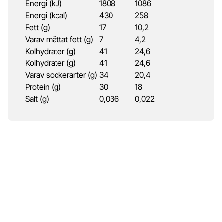
Energi (kJ)
1808
1086
Energi (kcal)
430
258
Fett (g)
17
10,2
Varav mättat fett (g)
7
4,2
Kolhydrater (g)
41
24,6
Kolhydrater (g)
41
24,6
Varav sockerarter (g)
34
20,4
Protein (g)
30
18
Salt (g)
0,036
0,022