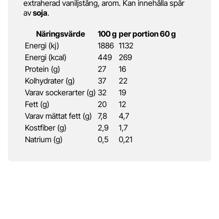
extraherad vaniljstång, arom. Kan innehålla spår
av
soja
.
Näringsvärde
100 g
per portion 60 g
Energi (kj)
1886
1132
Energi (kcal)
449
269
Protein (g)
27
16
Kolhydrater (g)
37
22
Varav sockerarter (g)
32
19
Fett (g)
20
12
Varav mättat fett (g)
7,8
4,7
Kostfiber (g)
2,9
1,7
Natrium (g)
0,5
0,21