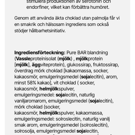
stimulera produktionen av serotonin och
endorfiner, vilket kan förbättra humöret.
Genom att använda äkta choklad utan palmolja får vi
en smakrik och hälsosam ingrediens som också
stödjer hållbarhetsinitiativ.
Ingrediensförteckning:
Pure BAR blandning
(
Vassle
proteinisolat (
mjölk
) ,
mjölk
protein
[
mjölk
],
ägg
viteprotein), glukossirap, fruktossirap,
överdrag mörk choklad [kakaomassa, socker,
kakaosmör, emulgeringsmedel (
soja
lecitin), arom,
minst 58% kakao], vit choklad ( socker,
kakaosmör,
helmjölk
spulver,
emulgeringsmedel:
soja
lecitin, naturlig
vaniljaromarom, emulgeringsmedel (
soja
lecitin),
mörk choklad (socker,
kakaosmör,
helmjölk
spulver, kakaomassa,
emulgeringsmedel: solroslecitin, naturlig vanilj
smak arom, emulgeringsmedel (solroslecitin),
solrosolja, emulgeringsmedel
soja
lecitin,