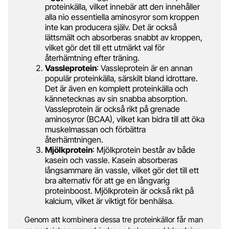
proteinkälla, vilket innebär att den innehåller
alla nio essentiella aminosyror som kroppen
inte kan producera själv. Det är också
lättsmält och absorberas snabbt av kroppen,
vilket gör det till ett utmärkt val för
återhämtning efter träning.
Vassleprotein
: Vassleprotein är en annan
populär proteinkälla, särskilt bland idrottare.
Det är även en komplett proteinkälla och
kännetecknas av sin snabba absorption.
Vassleprotein är också rikt på grenade
aminosyror (BCAA), vilket kan bidra till att öka
muskelmassan och förbättra
återhämtningen.
Mjölkprotein
: Mjölkprotein består av både
kasein och vassle. Kasein absorberas
långsammare än vassle, vilket gör det till ett
bra alternativ för att ge en långvarig
proteinboost. Mjölkprotein är också rikt på
kalcium, vilket är viktigt för benhälsa.
Genom att kombinera dessa tre proteinkällor får man