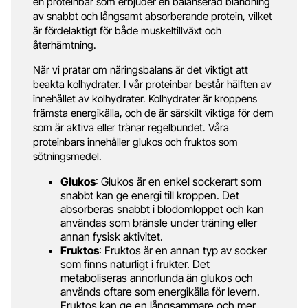
en proteinbar som erbjuder en balanserad blandning
av snabbt och långsamt absorberande protein, vilket
är fördelaktigt för både muskeltillväxt och
återhämtning.
När vi pratar om näringsbalans är det viktigt att
beakta kolhydrater. I vår proteinbar består hälften av
innehållet av kolhydrater. Kolhydrater är kroppens
främsta energikälla, och de är särskilt viktiga för dem
som är aktiva eller tränar regelbundet. Våra
proteinbars innehåller glukos och fruktos som
sötningsmedel.
Glukos
: Glukos är en enkel sockerart som
snabbt kan ge energi till kroppen. Det
absorberas snabbt i blodomloppet och kan
användas som bränsle under träning eller
annan fysisk aktivitet.
Fruktos
: Fruktos är en annan typ av socker
som finns naturligt i frukter. Det
metaboliseras annorlunda än glukos och
används oftare som energikälla för levern.
Fruktos kan ge en långsammare och mer