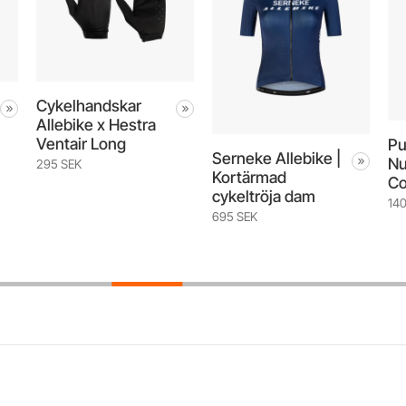
Cykelhandskar
Allebike x Hestra
Ventair Long
Pu
Serneke Allebike |
Nu
295 SEK
Kortärmad
Co
cykeltröja dam
14
695 SEK