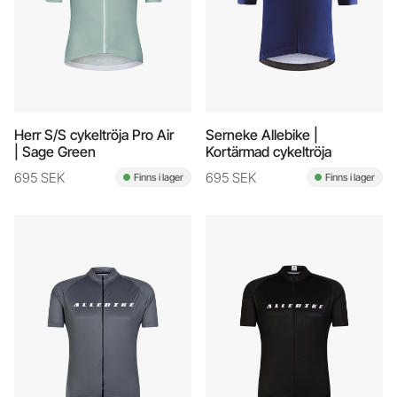
Herr S/S cykeltröja Pro Air
Serneke Allebike |
| Sage Green
Kortärmad cykeltröja
695 SEK
695 SEK
Finns i lager
Finns i lager