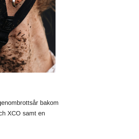
tt genombrottsår bakom
 och XCO samt en