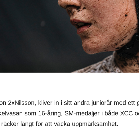
uon 2xNilsson, kliver in i sitt andra juniorår med e
Cykelvasan som 16-åring, SM-medaljer i både XCC
 räcker långt för att väcka uppmärksamhet.