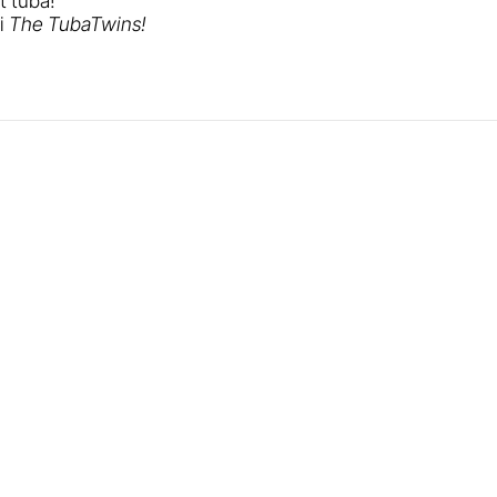
t tuba!
vi
The TubaTwins!