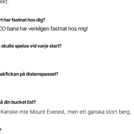
rekt.
rt har fastnat hos dig?
 bana har verkligen fastnat hos mig!
t skulle spelas vid varje start?
 bakfickan på distanspasset?
 din bucket list?
g! Kanske inte Mount Everest, men ett ganska stort berg.
?