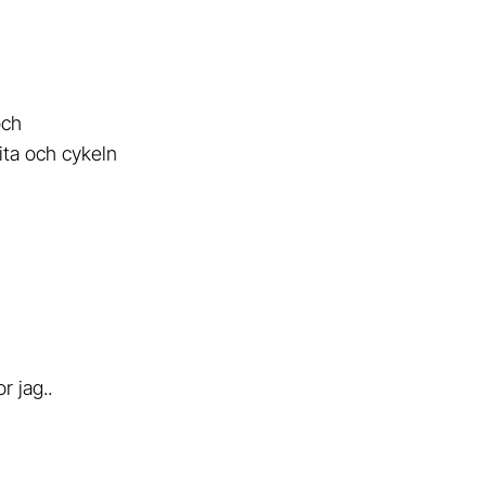
och
ita och cykeln
r jag..