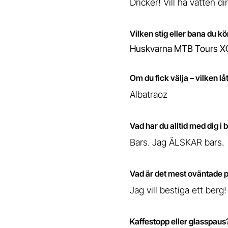
Dricker! Vill ha vatten di
Vilken stig eller bana du kö
Huskvarna MTB Tours XCO
Om du fick välja – vilken lå
Albatraoz
Vad har du alltid med dig i
Bars. Jag ÄLSKAR bars.
Vad är det mest oväntade på
Jag vill bestiga ett ber
Kaffestopp eller glasspaus