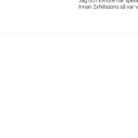
Jag och Elinore har spela
Innan 2xNilssons så var 