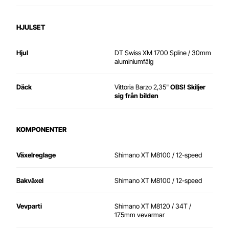
HJULSET
Hjul
DT Swiss XM 1700 Spline / 30mm
aluminiumfälg
Däck
Vittoria Barzo 2,35"
OBS! Skiljer
sig från bilden
KOMPONENTER
Växelreglage
Shimano XT M8100 / 12-speed
Bakväxel
Shimano XT M8100 / 12-speed
Vevparti
Shimano XT M8120 / 34T /
175mm vevarmar