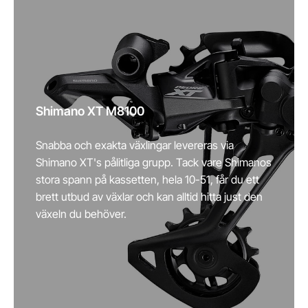
Shimano XT M8100
Snabba och exakta växlingar levereras via
Shimano XT's pålitliga grupp. Tack vare Shimanos
stora spann på kassetten, hela 10-51, får du ett
brett utbud av växlar och kan alltid hitta just den
växeln du behöver.