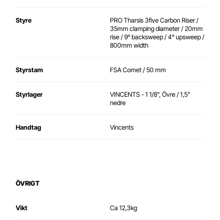
Styre
PRO Tharsis 3five Carbon Riser /
35mm clamping diameter / 20mm
rise / 9° backsweep / 4° upsweep /
800mm width
Styrstam
FSA Comet / 50 mm
Styrlager
VINCENTS - 1 1/8", Övre / 1,5"
nedre
Handtag
Vincents
ÖVRIGT
Vikt
Ca 12,3kg