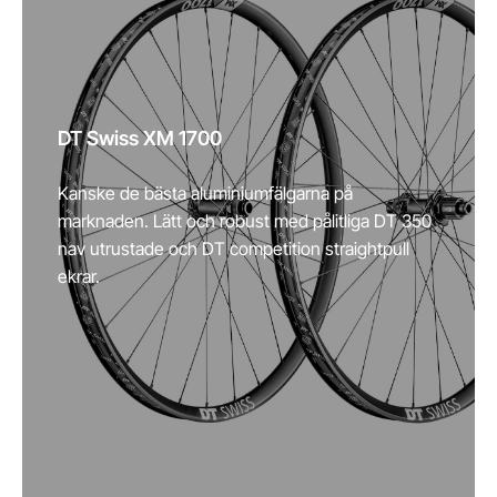
DT Swiss XM 1700
Kanske de bästa aluminiumfälgarna på
marknaden. Lätt och robust med pålitliga DT 350
nav utrustade och DT competition straightpull
ekrar.