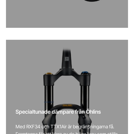
Specialtunade dämpare från Öhlins
Med RXF34 och TTX1Air är begränsningarna få.
Framtagna för att klara av de höga krav som ställs