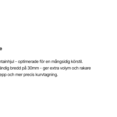
e
ainhjul - optimerade för en mångsidig körstil.
vändig bredd på 30mm - ger extra volym och rakare
repp och mer precis kurvtagning.