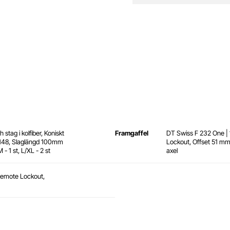
tag i kolfiber, Koniskt
Framgaffel
DT Swiss F 232 One 
t148, Slaglängd 100mm
Lockout, Offset 51 m
M - 1 st, L/XL - 2 st
axel
Remote Lockout,