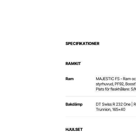
SPECIFIKATIONER
RAMKIT
Ram
MAJESTIC FS - Ram och s
styrhuvud, PF92, Boos
Plats för flaskhållare: S/
Bakdämp
DT Swiss R 232 One | 
Trunnion, 165x40
HJULSET