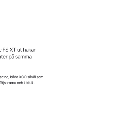
c FS XT ut hakan
nenter på samma
C-racing, både XCO såväl som
följsamma och lekfulla