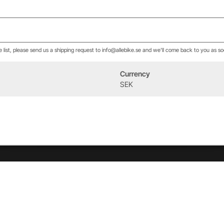
he list, please send us a shipping request to info@allebike.se and we'll come back to you as so
Currency
Event
Om oss
SEK
West Heath Cycling
Vår historia
2026
Allebike familjen
Kontakt
Öppettider
Service & verkstad