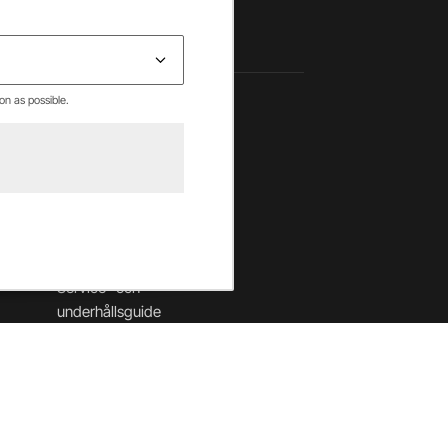
on as possible.
Hjälpcenter
Betalning & villkor
Leverans & returer
Säkerhet & cookies
Garantier
Service- och
underhållsguide