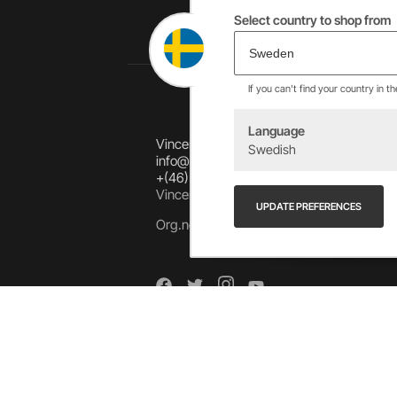
Select country to shop from
If you can't find your country in t
Language
Vincents Alingsås AB
Swedish
info@allebike.se
+(46) 322 650 780
Vincents väg 444192 Alingsås, SWEDEN
UPDATE PREFERENCES
Org.no: 556218-8275
Arkiv