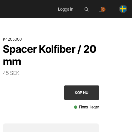
Logga in
0
K4205000
Spacer Kolfiber / 20
mm
45 SEK
KÖP NU
Finns i lager