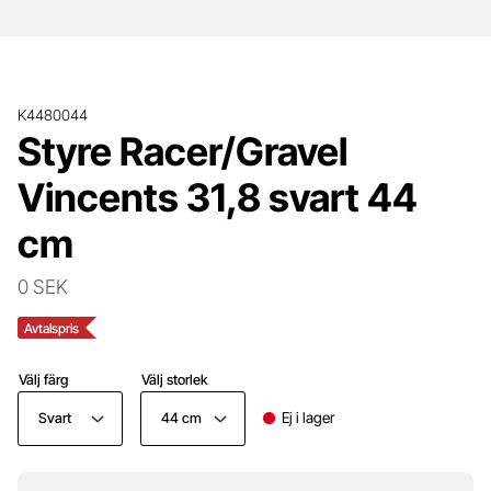
K4480044
Styre Racer/Gravel
Vincents 31,8 svart 44
cm
0 SEK
Avtalspris
Välj färg
Välj storlek
Ej i lager
Svart
44 cm