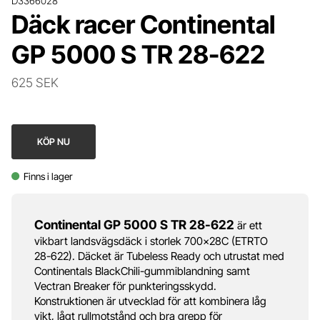
D3366028
Däck racer Continental
GP 5000 S TR 28-622
625 SEK
KÖP NU
Finns i lager
Continental GP 5000 S TR 28-622
är ett
vikbart landsvägsdäck i storlek 700x28C (ETRTO
28-622). Däcket är Tubeless Ready och utrustat med
Continentals BlackChili-gummiblandning samt
Vectran Breaker för punkteringsskydd.
Konstruktionen är utvecklad för att kombinera låg
vikt, lågt rullmotstånd och bra grepp för