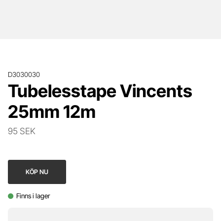
D3030030
Tubelesstape Vincents
25mm 12m
95 SEK
KÖP NU
Finns i lager