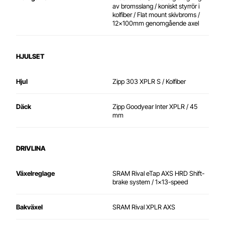
av bromsslang / koniskt styrrör i
kolfiber / Flat mount skivbroms /
12x100mm genomgående axel
HJULSET
Hjul
Zipp 303 XPLR S / Kolfiber
Däck
Zipp Goodyear Inter XPLR / 45
mm
DRIVLINA
Växelreglage
SRAM Rival eTap AXS HRD Shift-
brake system / 1x13-speed
Bakväxel
SRAM Rival XPLR AXS