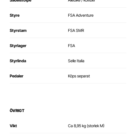
Sadelstolpe
Allebike / kolfiber
Styre
FSA Adventure
Styrstam
FSA SMR
Styrlager
FSA
Styrlinda
Selle Italia
Pedaler
Köps separat
ÖVRIGT
Vikt
Ca 8,95 kg (storlek M)