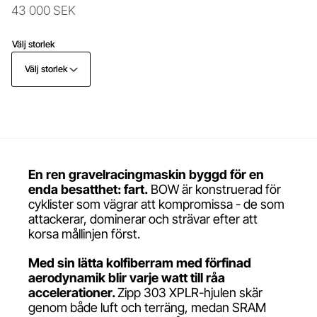
43 000 SEK
Välj storlek
Välj storlek
En ren gravelracingmaskin byggd för en
enda besatthet: fart.
BOW är konstruerad för
cyklister som vägrar att kompromissa - de som
attackerar, dominerar och strävar efter att
korsa mållinjen först.
Med sin lätta kolfiberram med förfinad
aerodynamik blir varje watt till råa
accelerationer.
Zipp 303 XPLR-hjulen skär
genom både luft och terräng, medan SRAM