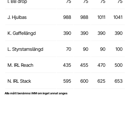
I. BB drop
75
75
75
75
J. Hjulbas
988
988
1011
1041
K. Gaffellängd
390
390
390
390
L. Styrstamslängd
70
90
90
100
M. IRL Reach
435
455
470
500
N. IRL Stack
595
600
625
653
Alla mått benämns i MM om inget annat anges