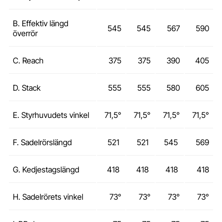
B. Effektiv längd
545
545
567
590
överrör
C. Reach
375
375
390
405
D. Stack
555
555
580
605
E. Styrhuvudets vinkel
71,5°
71,5°
71,5°
71,5°
F. Sadelrörslängd
521
521
545
569
G. Kedjestagslängd
418
418
418
418
H. Sadelrörets vinkel
73°
73°
73°
73°