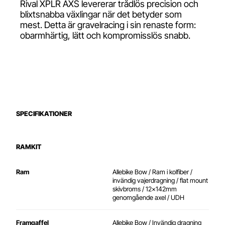
Rival XPLR AXS levererar trådlös precision och
blixtsnabba växlingar när det betyder som
mest. Detta är gravelracing i sin renaste form:
obarmhärtig, lätt och kompromisslös snabb.
SPECIFIKATIONER
RAMKIT
Ram
Allebike Bow /
Ram i kolfiber /
invändig vajerdragning / flat mount
skivbroms / 12x142mm
genomgående axel / UDH
Framgaffel
Allebike Bow / Invändig dragning