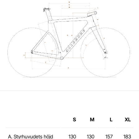
S
M
L
XL
A. Styrhuvudets höjd
130
130
157
183