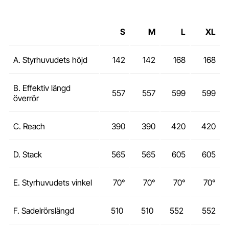
S
M
L
XL
A. Styrhuvudets höjd
142
142
168
168
B. Effektiv längd
557
557
599
599
överrör
C. Reach
390
390
420
420
D. Stack
565
565
605
605
E. Styrhuvudets vinkel
70°
70°
70°
70°
F. Sadelrörslängd
510
510
552
552