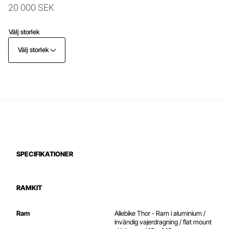
20 000 SEK
Välj storlek
Välj storlek
SPECIFIKATIONER
RAMKIT
Ram
Allebike
Thor - Ram i aluminium /
invändig vajerdragning / flat mount