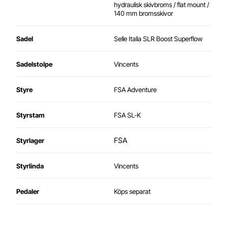
hydraulisk skivbroms / flat mount /
140 mm bromsskivor
Sadel
Selle Italia SLR Boost Superflow
Sadelstolpe
Vincents
Styre
FSA Adventure
Styrstam
FSA SL-K
FSA
Styrlager
Styrlinda
Vincents
Pedaler
Köps separat