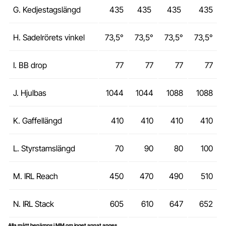
G. Kedjestagslängd
435
435
435
435
H. Sadelrörets vinkel
73,5°
73,5°
73,5°
73,5°
I. BB drop
77
77
77
77
J. Hjulbas
1044
1044
1088
1088
K. Gaffellängd
410
410
410
410
L. Styrstamslängd
70
90
80
100
M. IRL Reach
450
470
490
510
N. IRL Stack
605
610
647
652
Alla mått benämns i MM om inget annat anges