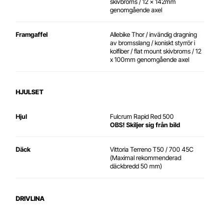
skivbroms / 12 x 142mm
genomgående axel
Framgaffel
Allebike Thor /
invändig dragning
av bromsslang / koniskt styrrör i
kolfiber / flat mount skivbroms / 12
x 100mm genomgående axel
HJULSET
Hjul
Fulcrum Rapid Red 500
OBS! Skiljer sig från bild
Däck
Vittoria Terreno T50 / 700 45C
(Maximal rekommenderad
däckbredd 50 mm)
DRIVLINA