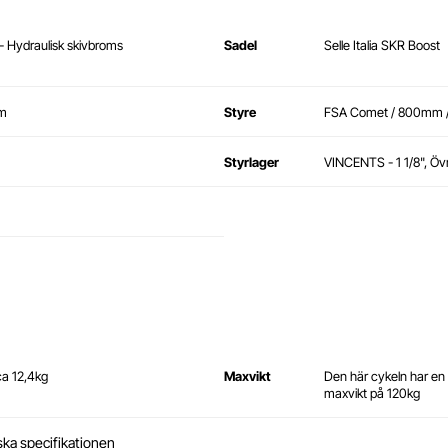
 Hydraulisk skivbroms
Sadel
Selle Italia SKR Boost
mm
Styre
FSA Comet / 800mm / 
Styrlager
VINCENTS - 1 1/8", Övr
 ca 12,4kg
Maxvikt
Den här cykeln har e
maxvikt på 120kg
ska specifikationen