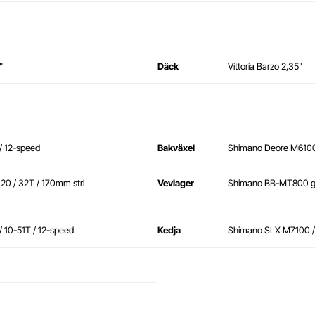
"
Däck
Vittoria Barzo 2,35"
/ 12-speed
Bakväxel
Shimano Deore M6100
0 / 32T / 170mm strl
Vevlager
Shimano BB-MT800 g
 10-51T / 12-speed
Kedja
Shimano SLX M7100 /