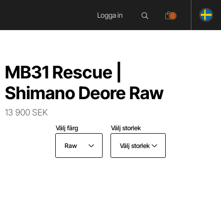
Logga in
0
MB31 Rescue |
Shimano Deore Raw
13 900 SEK
Välj färg
Välj storlek
Raw
Välj storlek