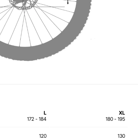
L
XL
172 - 184
180 - 195
120
130