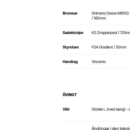
Bromsar
Shimano Deore M6100 -
/ 160mm
Sadelstolpe
KS Dropperpost / 125
Styrstam
FSA Gradient / 50mm
Handtag
Vincents
ÖVRIGT
Vikt
Storlek L (med slang) -
Ändringar i den tekni