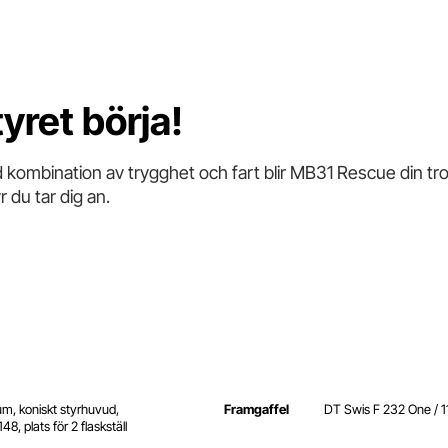
yret börja!
ombination av trygghet och fart blir MB31 Rescue din tro
r du tar dig an.
m, koniskt styrhuvud,
Framgaffel
DT Swis F 232 One / 
8, plats för 2 flaskställ