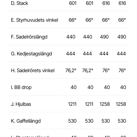
D. Stack
601
601
616
616
E. Styrhuvudets vinkel
66°
66°
66°
66°
F. Sadelrörslängd
440
440
490
490
G. Kedjestagslängd
444
444
444
444
H. Sadelrörets vinkel
76,2°
76,2°
76°
76°
I. BB drop
40
40
40
40
J. Hjulbas
1211
1211
1258
1258
K. Gaffellängd
530
530
530
530