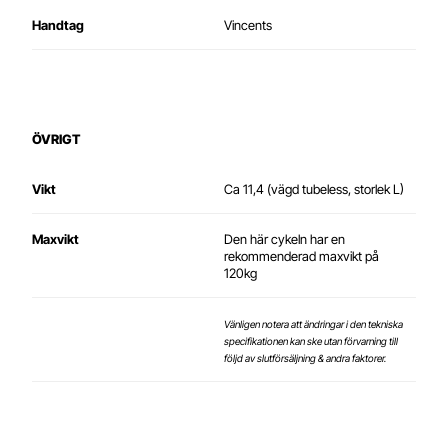
Handtag
Vincents
ÖVRIGT
Vikt
Ca 11,4 (vägd tubeless, storlek L)
Maxvikt
Den här cykeln har en
rekommenderad maxvikt på
120kg
Vänligen notera att ändringar i den tekniska
specifikationen kan ske utan förvarning till
följd av slutförsäljning & andra faktorer.