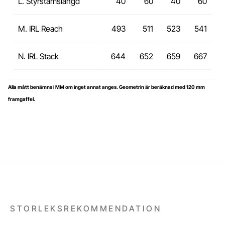
L. Styrstamslängd
40
60
40
60
M. IRL Reach
493
511
523
541
N. IRL Stack
644
652
659
667
Alla mått benämns i MM om inget annat anges. Geometrin är beräknad med 120 mm
framgaffel.
STORLEKSREKOMMENDATION