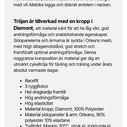
med vit Allebike logga och diskret emblem i nacken.
Tröjan är tillverkad med en kropp i
Diamont,
ett material känt för att ha låg vikt, god
andningsförmåga och snabbtorkande egenskaper.
Sidopanelerna och ärmarna är sydda i Orleans mesh,
med högt slitagemotstånd, god stretch och
framförallt optimal andningsförmåga. Denna
noggranna komposition av material ger dig en
utmärkt cykeltröja för tävling och träning under årets
absolut varmaste dagar.
Racefit
3 ryggfickor
Hel dragkedja framtill
Hög andningsförmåga
Hög elasticitet
Material kropp: Diamont, 100% Polyester
Material sidopaneler & arm: Orleans, 90%
polyester 10% elastane
Tvättråd: Maskin 30°C, stryk ej, torktumla ej