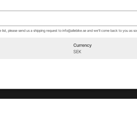
he list, please send us a shipping request to info@allebike.se and we'll come back to you as so
Currency
Event
Om oss
SEK
West Heath Cycling
Vår historia
2026
Allebike familjen
Kontakt
Öppettider
Service & verkstad