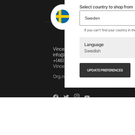
Select country to shop from
If you can't find your country in t
Language
Vincents Alingsås AB
Swedish
info@allebike.se
+(46) 322 650 780
Vincents väg 444192 Alingsås, SWEDEN
UPDATE PREFERENCES
Org.no: 556218-8275
Arkiv