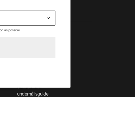
on as possible.
Hjälpcenter
Betalning & villkor
Leverans & returer
Säkerhet & cookies
Garantier
Service- och
underhållsguide