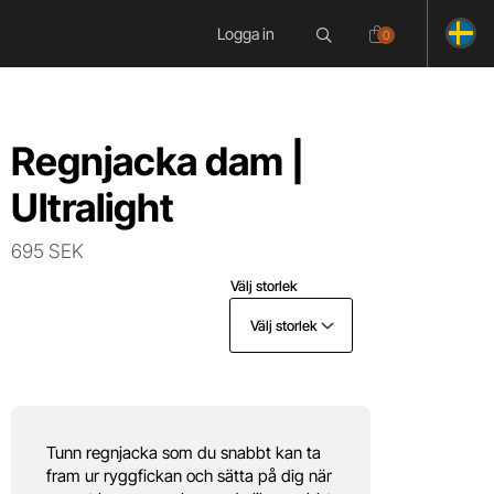
Logga in
0
Regnjacka dam |
Ultralight
695 SEK
Välj storlek
Välj storlek
Tunn regnjacka som du snabbt kan ta
fram ur ryggfickan och sätta på dig när