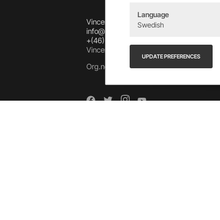
Language
Vincents Alingsås AB
Swedish
info@allebike.se
+(46) 322 650 780
Vincents väg 444192 Alingsås, SWEDEN
UPDATE PREFERENCES
Org.no: 556218-8275
Arkiv
Arkiv