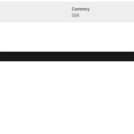
Currency
Event
Om oss
SEK
West Heath Cycling
Vår historia
2026
Allebike familjen
Kontakt
Öppettider
Service & verkstad
Vår verkstad