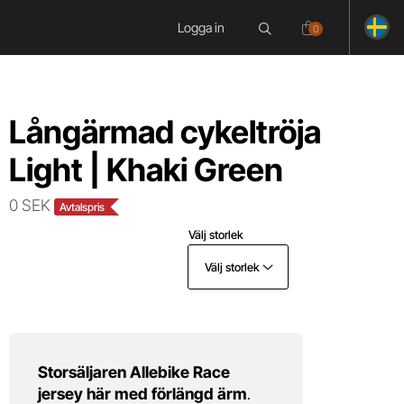
Logga in
0
Långärmad cykeltröja
Light | Khaki Green
0 SEK
Avtalspris
Välj storlek
Välj storlek
Storsäljaren Allebike Race
jersey här med förlängd ärm
.