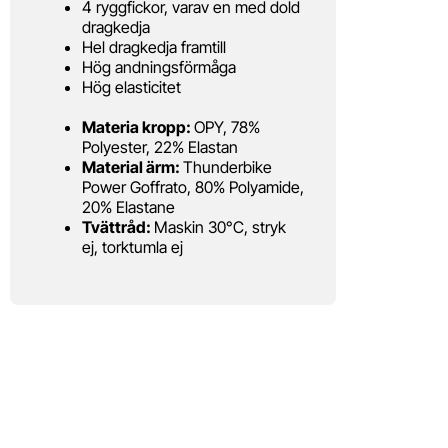
4 ryggfickor, varav en med dold
dragkedja
Hel dragkedja framtill
Hög andningsförmåga
Hög elasticitet
Materia kropp:
OPY, 78%
Polyester, 22% Elastan
Material ärm:
Thunderbike
Power Goffrato, 80% Polyamide,
20% Elastane
Tvättråd:
Maskin 30°C, stryk
ej, torktumla ej