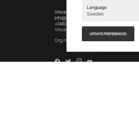
Language
Vincents Alingsås AB
Swedish
info@allebike.se
+(46) 322 650 780
Vincents väg 444192 Alingsås, SWEDEN
UPDATE PREFERENCES
Org.no: 556218-8275
Arkiv
Arkiv