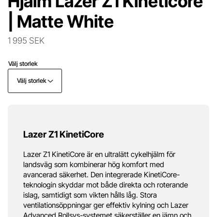
Hjälm Lazer Z1 Kineticore
| Matte White
1 995 SEK
Välj storlek
Välj storlek
Lazer Z1 KinetiCore
Lazer Z1 KinetiCore är en ultralätt cykelhjälm för
landsväg som kombinerar hög komfort med
avancerad säkerhet. Den integrerade KinetiCore-
teknologin skyddar mot både direkta och roterande
islag, samtidigt som vikten hålls låg. Stora
ventilationsöppningar ger effektiv kylning och Lazer
Advanced Rollsys-systemet säkerställer en jämn och