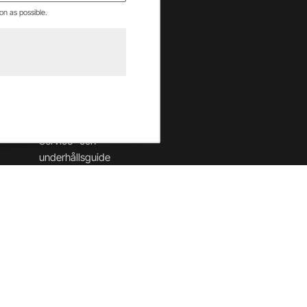
on as possible.
Hjälpcenter
Betalning & villkor
Leverans & returer
Säkerhet & cookies
Garantier
Service- och
underhållsguide