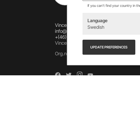
If you can't find your country in t
Language
Vincents Alingsås AB
Swedish
info@allebike.se
+(46) 322 650 780
Vincents väg 444192 Alingsås, SWEDEN
UPDATE PREFERENCES
Org.no: 556218-8275
Arkiv
Arkiv