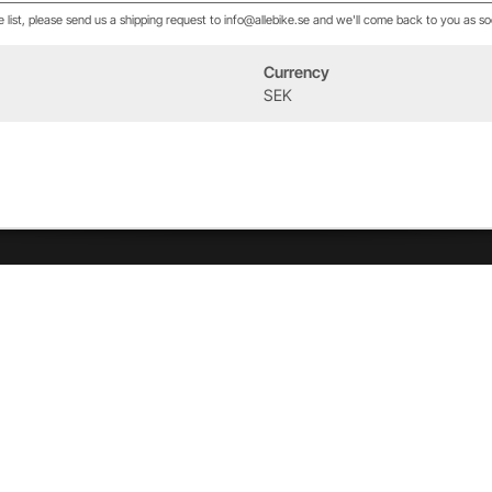
he list, please send us a shipping request to info@allebike.se and we'll come back to you as so
Currency
Event
Om oss
SEK
West Heath Cycling
Vår historia
2026
Allebike familjen
Kontakt
Öppettider
Service & verkstad
Vår verkstad