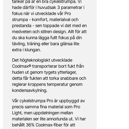
tänker på är en bra cykelstrumpa. Vi
hade därför i huvudsak 3 parametrar i
fokus när vi utvecklade vår Pro
strumpa - komfort, materialval och
prestanda - sen toppade vi det med en
medveten och stilren design. Allt för att
du ska kunna lägga fullt fokus på din
tävling, träning eller bara glänsa lite
extra i klungan.
Det högteknologiskt utvecklade
Coolmax® transporterar bort fukt från
huden ut genom tygets ytterlager,
detta får fukten att torka snabbare och
reglerar kroppens temperatur genom
kondensavkylning.
Vår cykelstrumpa Pro är uppbyggd av
precis samma fina material som Pro
Light, men uppdelningen mellan
materialen ser lite annorlunda ut. Vi har
behållt 36% Coolmax-fiber för att