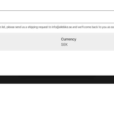
he list, please send us a shipping request to info@allebike.se and we'll come back to you as so
Currency
Event
Om oss
SEK
West Heath Cycling
Vår historia
2026
Allebike familjen
Kontakt
Öppettider
Service & verkstad