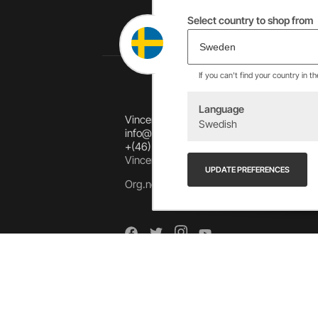
Select country to shop from
If you can't find your country in t
Language
Vincents Alingsås AB
Swedish
info@allebike.se
+(46) 322 650 780
Vincents väg 444192 Alingsås, SWEDEN
UPDATE PREFERENCES
Org.no: 556218-8275
Arkiv