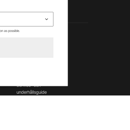
on as possible.
Hjälpcenter
Betalning & villkor
Leverans & returer
Säkerhet & cookies
Garantier
Service- och
underhållsguide