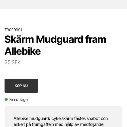
T9099991
Skärm Mudguard fram
Allebike
35 SEK
KÖP NU
Finns i lager
Allebike mudguard/ cykelskärm fästes snabbt och
enkelt på framgaffeln med hjälp av medföljande