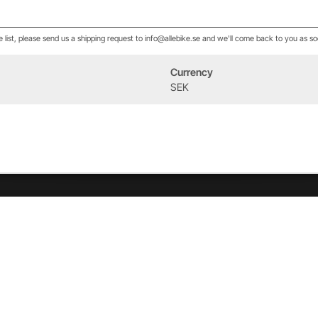
he list, please send us a shipping request to info@allebike.se and we'll come back to you as so
Currency
Event
Om oss
SEK
West Heath Cycling
Vår historia
2026
Allebike familjen
Kontakt
Öppettider
Service & verkstad
Vår verkstad