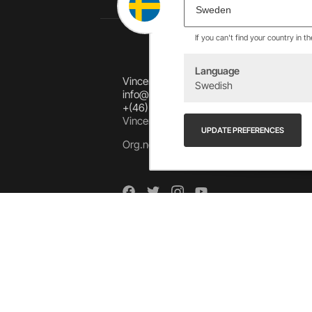
If you can't find your country in t
Language
Vincents Alingsås AB
Swedish
info@allebike.se
+(46) 322 650 780
Vincents väg 444192 Alingsås, SWEDEN
UPDATE PREFERENCES
Org.no: 556218-8275
Arkiv
Arkiv