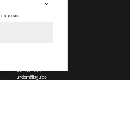
on as possible.
Hjälpcenter
Betalning & villkor
Leverans & returer
Säkerhet & cookies
Garantier
Service- och
underhållsguide