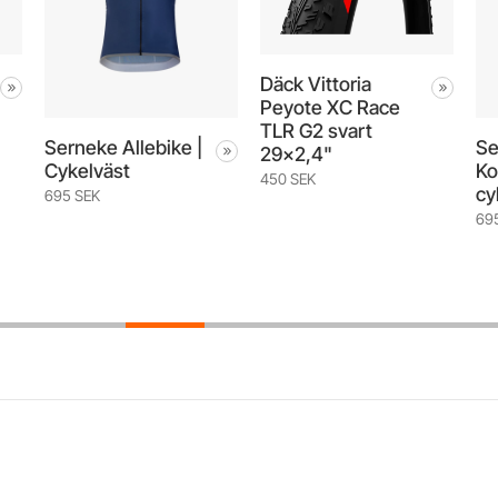
Däck Vittoria
Peyote XC Race
TLR G2 svart
Serneke Allebike |
Se
29x2,4"
Cykelväst
Ko
450 SEK
cy
695 SEK
69