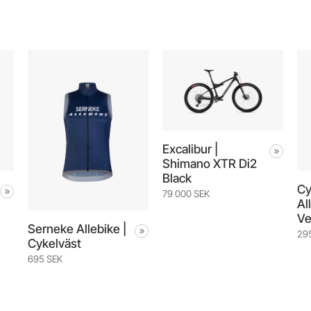
Excalibur |
Shimano XTR Di2
Black
Cy
79 000 SEK
Al
Ve
Serneke Allebike |
29
Cykelväst
695 SEK