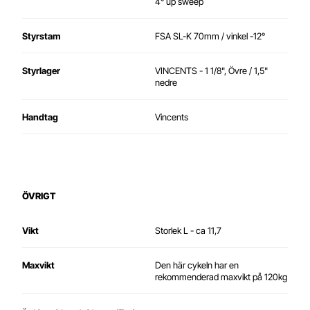
4° up sweep
Styrstam
FSA SL-K 70mm / vinkel -12°
Styrlager
VINCENTS - 1 1/8", Övre / 1,5"
nedre
Handtag
Vincents
ÖVRIGT
Vikt
Storlek L - ca 11,7
Maxvikt
Den här cykeln har en
rekommenderad maxvikt på 120kg