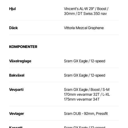
Hjul
Vincent's AL-W 29" / Boost /
30mm / DT Swiss 350 nav
Däck
Vittoria Mezcal Graphene
KOMPONENTER
Växelreglage
Sram GX Eagle / 12-speed
Bakväxel
Sram GX Eagle / 12-speed
Vevparti
Sram GX Eagle / Boost / S-M
170mm vevarmar 32T / L-XL
175mm vevarmar 34T
Vevlager
Sram DUB - 92mm, Pressfit
Kassett
Sram GX Eagle / 12-speed