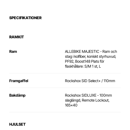
SPECIFIKATIONER
RAMKIT
Ram
ALLEBIKE MAJESTIC - Ram och
stag i kolfiber, koniskt styrhuvud,
PF92, Boost148 Plats för
flaskhållare: S/M 1 st, L
Framgaffel
Rockshox SID Select+ / 110mm
Bakdämp
Rockshox SIDLUXE - 100mm
slaglängd, Remote Lockout,
165x40
HJULSET