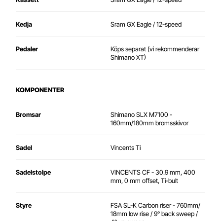
Kedja
Sram GX Eagle / 12-speed
Pedaler
Köps separat (vi rekommenderar
Shimano XT)
KOMPONENTER
Bromsar
Shimano SLX M7100 -
160mm/180mm bromsskivor
Sadel
Vincents Ti
Sadelstolpe
VINCENTS CF - 30.9 mm, 400
mm, 0 mm offset, Ti-bult
Styre
FSA SL-K Carbon riser - 760mm/
18mm low rise / 9° back sweep /