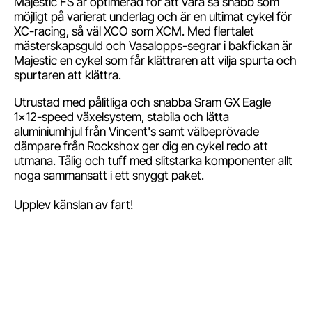
Majestic FS är optimerad för att vara så snabb som
möjligt på varierat underlag och är en ultimat cykel för
XC-racing, så väl XCO som XCM. Med flertalet
mästerskapsguld och Vasalopps-segrar i bakfickan är
Majestic en cykel som får klättraren att vilja spurta och
spurtaren att klättra.
Utrustad med pålitliga och snabba Sram GX Eagle
1x12-speed växelsystem, stabila och lätta
aluminiumhjul från Vincent's samt välbeprövade
dämpare från Rockshox ger dig en cykel redo att
utmana. Tålig och tuff med slitstarka komponenter allt
noga sammansatt i ett snyggt paket.
Upplev känslan av fart!