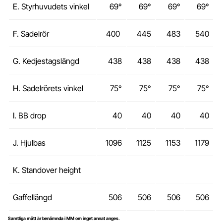
E. Styrhuvudets vinkel
69°
69°
69°
69°
F. Sadelrör
400
445
483
540
G. Kedjestagslängd
438
438
438
438
H. Sadelrörets vinkel
75°
75°
75°
75°
I. BB drop
40
40
40
40
J. Hjulbas
1096
1125
1153
1179
K. Standover height
Gaffellängd
506
506
506
506
Samtliga mått är benämnda i MM om inget annat anges.