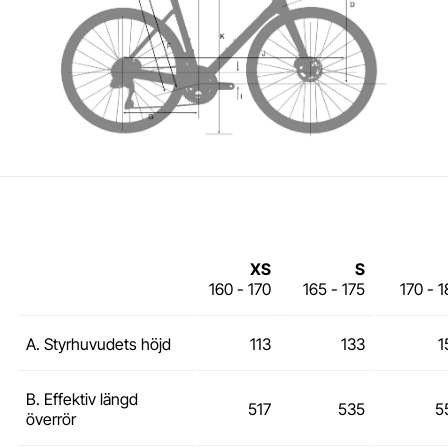
XS
S
160 - 170
165 - 175
170 - 
A. Styrhuvudets höjd
113
133
1
B. Effektiv längd
517
535
5
överrör