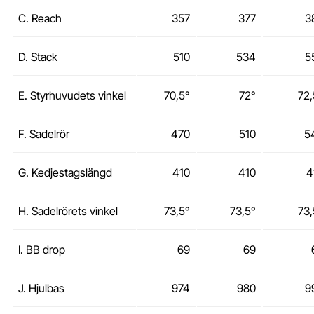
C. Reach
357
377
3
D. Stack
510
534
5
E. Styrhuvudets vinkel
70,5
°
72°
72,
F. Sadelrör
470
510
5
G. Kedjestagslängd
410
410
4
H. Sadelrörets vinkel
73,5
°
73,5°
73,
I. BB drop
69
69
J. Hjulbas
974
980
9