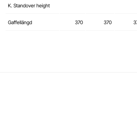
K. Standover height
Gaffellängd
370
370
3