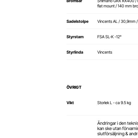
Bromsar
Shimano GRX RX400 / hy
flat mount / 140 mm br
Sadelstolpe
Vincents AL / 30,9mm 
Styrstam
FSA SL-K -12°
Styrlinda
Vincents
ÖVRIGT
Vikt
Storlek L - ca 9.5 kg
Ändringar i den tekni
kan ske utan förvarning
slutförsäljning & andr