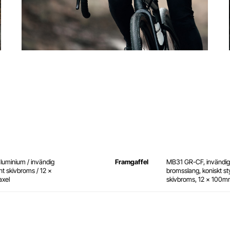
luminium / invändig
Framgaffel
MB31 GR-CF, invändig
nt skivbroms / 12 x
bromsslang, koniskt styr
xel
skivbroms, 12 x 100