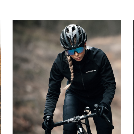
Upplev
cykelglädjen