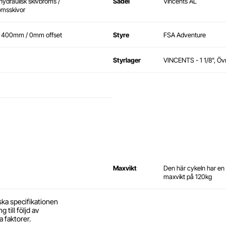
draulisk skivbroms /
Sadel
Vincents AL
omsskivor
/ 400mm / 0mm offset
Styre
FSA Adventure
Styrlager
VINCENTS - 1 1/8", Övr
Maxvikt
Den här cykeln har e
maxvikt på 120kg
ska specifikationen
 till följd av
a faktorer.