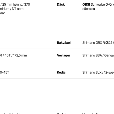
 / 25 mm height / 370
Däck
OBS!
Schwalbe G-One 
uminium / DT aero
däcksida
krar
Bakväxel
Shimano GRX RX822 /
 / 40T / 172,5 mm
Vevlager
Shimano BSA / Gänga
10-45T
Kedja
Shimano SLX / 12-spe