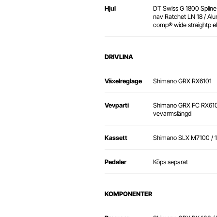
Hjul
DT Swiss G 1800 Spline
nav Ratchet LN 18 / Al
comp® wide straightp e
DRIVLINA
Växelreglage
Shimano GRX RX6101
Vevparti
Shimano GRX FC RX6101
vevarmslängd
Kassett
Shimano SLX M7100 / 
Pedaler
Köps separat
KOMPONENTER