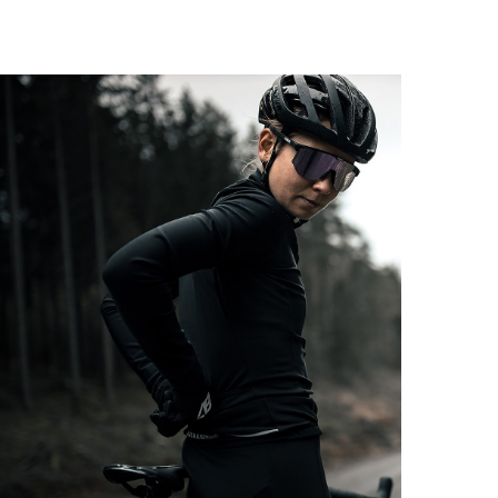
Snabb och
tålig