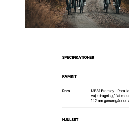
SPECIFIKATIONER
RAMKIT
Ram
MB31 Bramley - Ram i a
vajerdragning / flat mou
142mm genomgående a
HJULSET