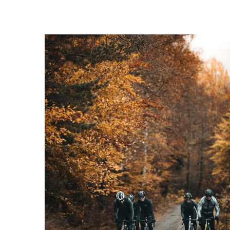
Låt inget
stoppa dig!