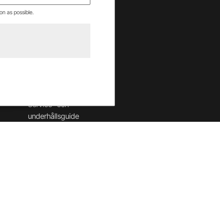
on as possible.
Hjälpcenter
Betalning & villkor
Leverans & returer
Säkerhet & cookies
Garantier
Service- och
underhållsguide