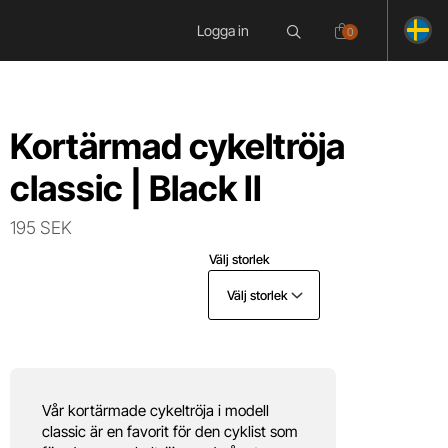
Logga in
0
Kortärmad cykeltröja
classic | Black II
195 SEK
Välj storlek
Välj storlek
Vår kortärmade cykeltröja i modell
classic är en favorit för den cyklist som