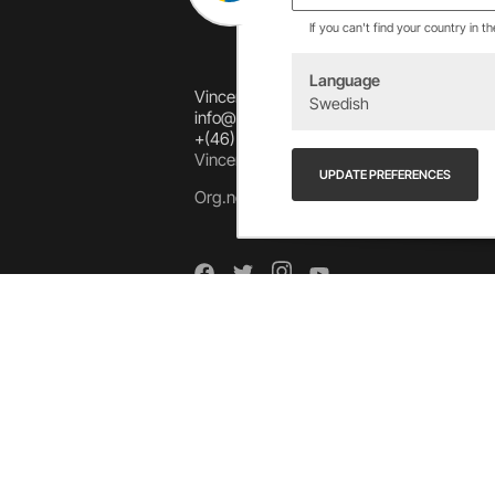
If you can't find your country in t
Language
Vincents Alingsås AB
Swedish
info@allebike.se
+(46) 322 650 780
Vincents väg 444192 Alingsås, SWEDEN
UPDATE PREFERENCES
Org.no: 556218-8275
Arkiv
Arkiv