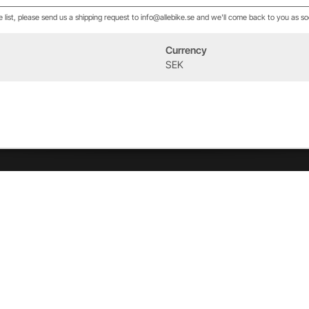
he list, please send us a shipping request to info@allebike.se and we'll come back to you as so
Currency
Event
Om oss
SEK
West Heath Cycling
Vår historia
2026
Allebike familjen
Kontakt
Öppettider
Service & verkstad
Vår verkstad