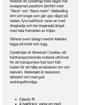
föredrar en cykeltröja med något mer
avslappnad passform jämfört med
''Race'' och ''Race mesh''. Mellanlång
ärm och krage som går upp något på
halsen, fyra bakfickor varav en med
dragkedja och hel dragkedja längst
med hela framsidan av tröjan.
Stilrend svart design medvit Allebike
logga på bröst och rygg.
Cykeltröjan är tillverkad i Cooltex, ett
fukttransporterande material utformat
för att transportera fukt bort från
huden för att hålla användaren torr och
bekväm. Materialet är dessutom
slitstarkt och med god
andningsförmåga.
Classic fit
4 bakfickor, varav en med