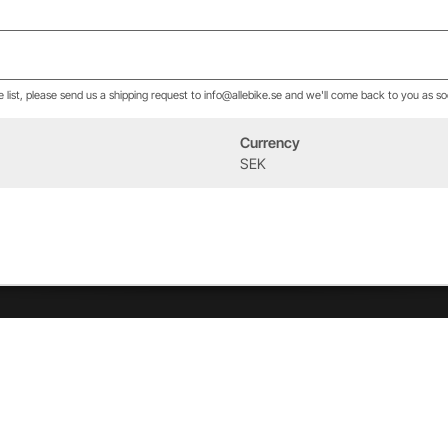
he list, please send us a shipping request to info@allebike.se and we'll come back to you as so
Currency
Event
Om oss
SEK
West Heath Cycling
Vår historia
2026
Allebike familjen
Kontakt
Öppettider
Service & verkstad
Vår verkstad