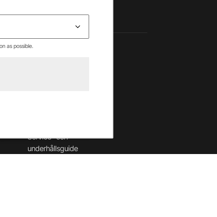
on as possible.
Hjälpcenter
Betalning & villkor
Leverans & returer
Säkerhet & cookies
Garantier
Service- och
underhållsguide