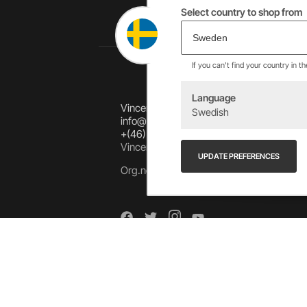
Select country to shop from
If you can't find your country in t
Language
Vincents Alingsås AB
Swedish
info@allebike.se
+(46) 322 650 780
Vincents väg 444192 Alingsås, SWEDEN
UPDATE PREFERENCES
Org.no: 556218-8275
Arkiv
Arkiv