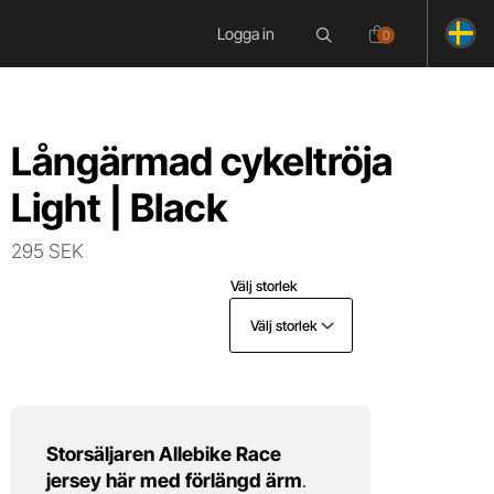
Logga in
0
Långärmad cykeltröja
Light | Black
295 SEK
Välj storlek
Välj storlek
Storsäljaren Allebike Race
jersey här med förlängd ärm
.