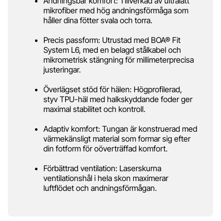
Andningsbar komfort: Tillverkad av ultralätt
mikrofiber med hög andningsförmåga som
håller dina fötter svala och torra.
Precis passform: Utrustad med BOA® Fit
System L6, med en belagd stålkabel och
mikrometrisk stängning för millimeterprecisa
justeringar.
Överlägset stöd för hälen: Högprofilerad,
styv TPU-häl med halkskyddande foder ger
maximal stabilitet och kontroll.
Adaptiv komfort: Tungan är konstruerad med
värmekänsligt material som formar sig efter
din fotform för oöverträffad komfort.
Förbättrad ventilation: Laserskurna
ventilationshål i hela skon maximerar
luftflödet och andningsförmågan.