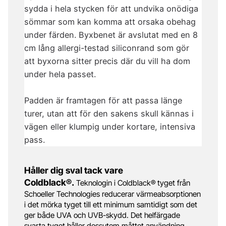
sydda i hela stycken för att undvika onödiga
sömmar som kan komma att orsaka obehag
under färden. Byxbenet är avslutat med en 8
cm lång allergi-testad siliconrand som gör
att byxorna sitter precis där du vill ha dom
under hela passet.
Padden är framtagen för att passa länge
turer, utan att för den sakens skull kännas i
vägen eller klumpig under kortare, intensiva
pass.
Håller dig sval tack vare
Coldblack®.
Teknologin i Coldblack® tyget från
Schoeller Technologies reducerar värmeabsorptionen
i det mörka tyget till ett minimum samtidigt som det
ger både UVA och UVB-skydd. Det helfärgade
svarta tyget håller dessutom måttet användning