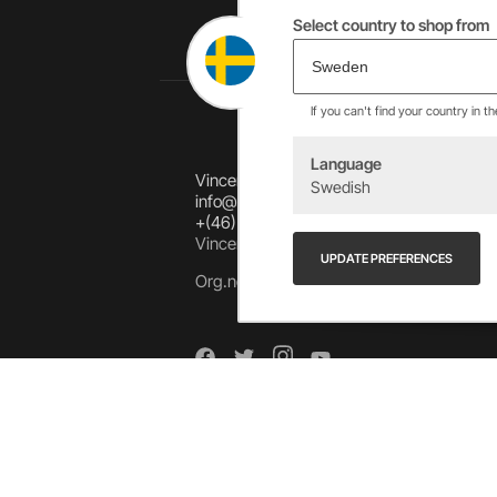
Select country to shop from
If you can't find your country in t
Language
Vincents Alingsås AB
Swedish
info@allebike.se
+(46) 322 650 780
Vincents väg 444192 Alingsås, SWEDEN
UPDATE PREFERENCES
Org.no: 556218-8275
Arkiv