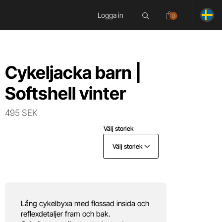
Logga in
0
Cykeljacka barn |
Softshell vinter
495 SEK
Välj storlek
Välj storlek
Lång cykelbyxa med flossad insida och
reflexdetaljer fram och bak.