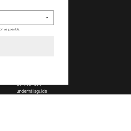
on as possible.
Hjälpcenter
Betalning & villkor
Leverans & returer
Säkerhet & cookies
Garantier
Service- och
underhållsguide