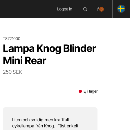
Logga in
0
T8721000
Lampa Knog Blinder
Mini Rear
250 SEK
Ej i lager
Liten och smidig men kraftfull
cykellampa från Knog. Fäst enkelt