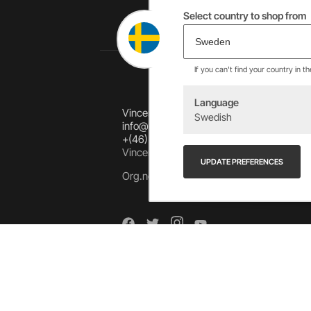
Select country to shop from
If you can't find your country in t
Language
Vincents Alingsås AB
Swedish
info@allebike.se
+(46) 322 650 780
Vincents väg 444192 Alingsås, SWEDEN
UPDATE PREFERENCES
Org.no: 556218-8275
Arkiv