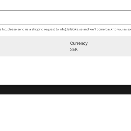
he list, please send us a shipping request to info@allebike.se and we'll come back to you as so
Currency
Event
Om oss
SEK
West Heath Cycling
Vår historia
2026
Allebike familjen
Kontakt
Öppettider
Service & verkstad