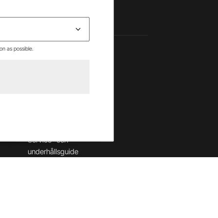
on as possible.
Hjälpcenter
Betalning & villkor
Leverans & returer
Säkerhet & cookies
Garantier
Service- och
underhållsguide