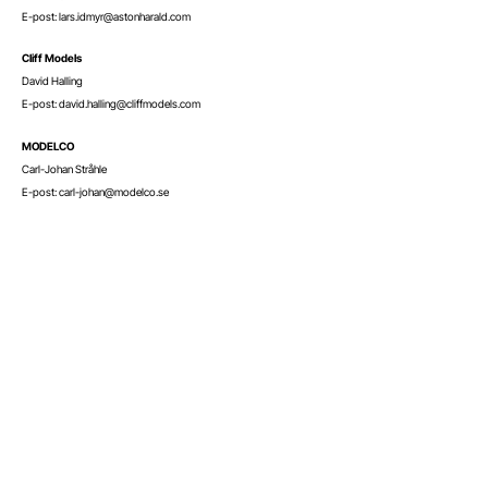
E-post: lars.idmyr@astonharald.com
Cliff Models
David Halling
E-post: david.halling@cliffmodels.com
MODELCO
Carl-Johan Stråhle
E-post: carl-johan@modelco.se