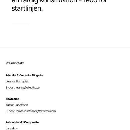
startlinjen.
Presskontakt
Allebike / Vincents Alingsås
Jessica Blomqvist
E-post: jessica@allebike.se
TeXtreme
Tomas Josefsson
E-post: tomas.josefsson@textreme.com
Aston Harald Composite
Lars Idmyr