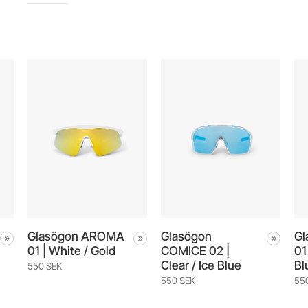
Glasögon AROMA
Glasögon
G
01 | White / Gold
COMICE 02 |
01
Clear / Ice Blue
Bl
550 SEK
550 SEK
55